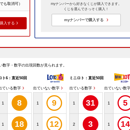
でも取消可）
myナンバーから好きなくじが購入できます。
くじを選んでさっそく購入！
myナンバーで購入する
い数字・数字の出現回数が見られます。
ロト6：直近50回
ミニロト：直近50回
出ている数字
出ていない数字
出ている数字
出ていない数
8
9
31
5
1
1
1
1
18
12
3
14
1
1
2
1