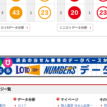
43
23
20
23
3
1
2
1
ロト6データ分析
ミニロトデータ分析
データ分析
マイページ
その
初
案内
ロト7
購入履歴 当せん結果一