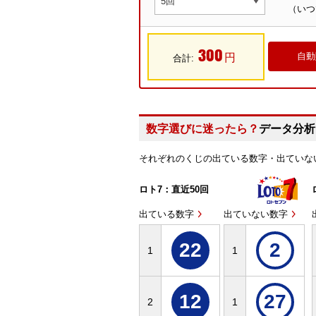
（いつ
300
円
合計:
数字選びに迷ったら？
データ分析
それぞれのくじの出ている数字・出ていな
ロト7：直近50回
出ている数字
出ていない数字
22
2
1
1
12
27
2
1