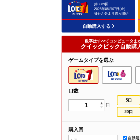
第0689回
2026年08月07日(金)
抽せん分より購入開始
自動購入する
数字はすべてコンピュータま
クイックピック自動購
ゲームタイプを選ぶ
口数
5口
up
down
20口
購入回
自動延