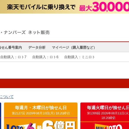
当せん番号案内
データ分析
マイページ（購入履歴など）
自動購入：ロト7
自動購入：ロト6
自動購入：ミニロト
について
毎週月・木曜日が抽せん日
毎週火曜日が抽せん
第2127回 2026年08月10日(月) 18:20締切
第1399回 2026年08月11日(火
18:20締切