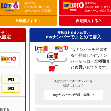
第2127回
第1399回
2026年08月10日(月)
2026年08月11日(火)
抽せん分より購入開始
抽せん分より購入開
自動購入する
自動購入する
かせ！
複数ロトをまとめ買い
入設定
myナンバーでまとめて購入
myナンバーを登録す
ると登録したmyナン
バーから
ロト全種類ま
とめ買い
もできます。
10口
あなたのラッキーナンバーを
登録しましょう
50口
myナンバーの登録・編集
長する