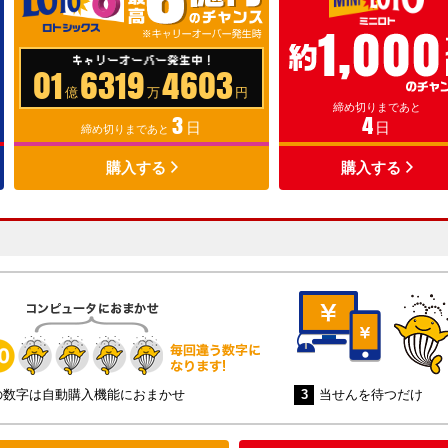
01
6319
4603
億
万
円
締め切りまであと
3
4
日
日
締め切りまであと
購入する
購入する
の数字は自動購入機能におまかせ
3
当せんを待つだけ