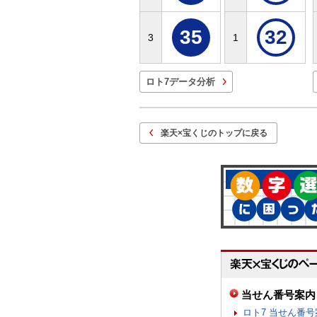
35
32
3
1
ロト7データ分析
楽天×宝くじのトップに戻る
当せん番号案内
ロト7 当せん番号