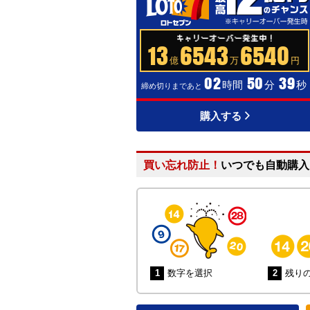
13
6543
6540
億
万
円
0
2
5
0
3
9
時間
分
秒
締め切りまであと
購入する
買い忘れ防止！
いつでも自動購入
1
数字を選択
2
残り