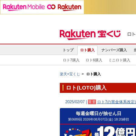
トップ
ロト購入
ナンバーズ購入
ロト7購入
ロト6購入
ミニロト購入
楽天×宝くじ
ロト購入
ロト(LOTO)購入
2025/02/07 |
重要
ロト7の賞金体系改定
毎週金曜日が抽せん日
第0689回 2026年08月07日(金) 18:20締切