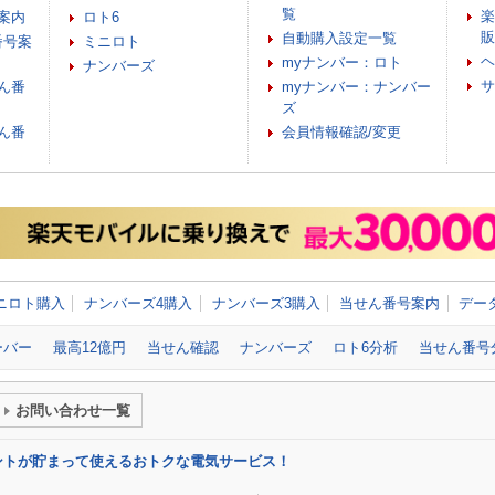
覧
楽
案内
ロト6
販
自動購入設定一覧
番号案
ミニロト
ヘ
myナンバー：ロト
ナンバーズ
サ
ん番
myナンバー：ナンバー
ズ
ん番
会員情報確認/変更
ニロト購入
ナンバーズ4購入
ナンバーズ3購入
当せん番号案内
デー
ーバー
最高12億円
当せん確認
ナンバーズ
ロト6分析
当せん番号
お問い合わせ一覧
ントが貯まって使えるおトクな電気サービス！