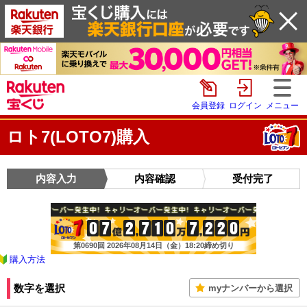
会員登録
ログイン
メニュー
ロト7(LOTO7)購入
内容入力
内容確認
受付完了
0
7
2
7
1
0
7
2
2
0
第0690回 2026年08月14日（金）18:20締め切り
購入方法
数字を選択
myナンバーから選択