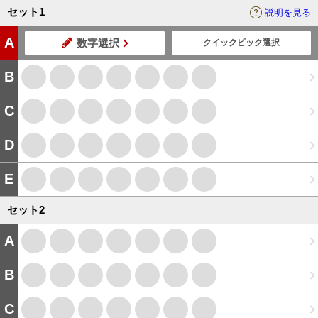
セット
1
説明を見る
A
数字選択
クイックピック選択
B
C
D
E
セット
2
A
B
C