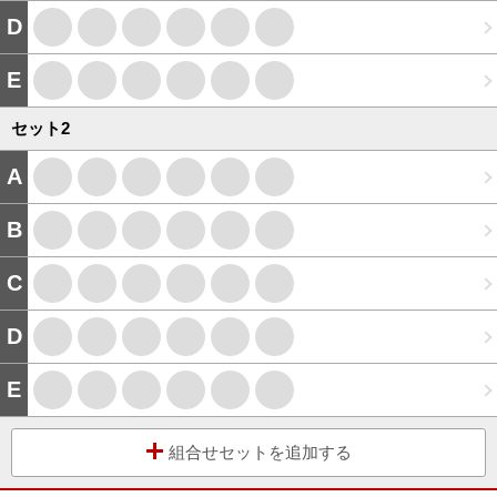
D
E
セット
2
A
B
C
D
E
組合せセットを追加する