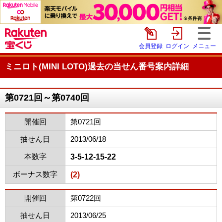
会員登録
ログイン
メニュー
ミニロト(MINI LOTO)過去の当せん番号案内詳細
第0721回～第0740回
開催回
第0721回
抽せん日
2013/06/18
本数字
3-5-12-15-22
ボーナス数字
(2)
開催回
第0722回
抽せん日
2013/06/25