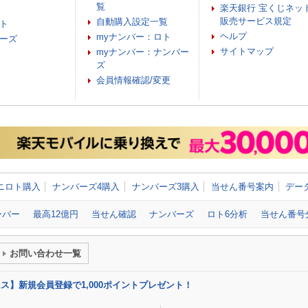
覧
楽天銀行 宝くじネッ
販売サービス規定
自動購入設定一覧
ト
ヘルプ
myナンバー：ロト
ーズ
サイトマップ
myナンバー：ナンバー
ズ
会員情報確認/変更
ニロト購入
ナンバーズ4購入
ナンバーズ3購入
当せん番号案内
デー
ーバー
最高12億円
当せん確認
ナンバーズ
ロト6分析
当せん番号
お問い合わせ一覧
リームス】新規会員登録で1,000ポイントプレゼント！