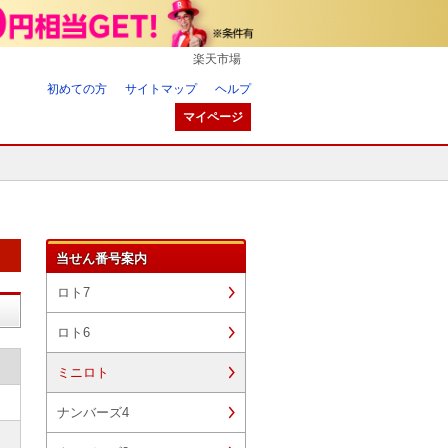
楽天市場
初めての方
サイトマップ
ヘルプ
マイページ
当せん番号案内
ロト7
ロト6
ミニロト
ナンバーズ4