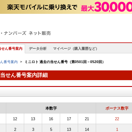
当せん番号案内
データ分析
マイページ（購入履歴など）
せん番号案内
ミニロト 過去の当せん番号（第0501回－0520回）
過去の当せん番号案内詳細
本数字
ボーナス数字
12
13
16
17
21
22
2
3
5
13
14
1