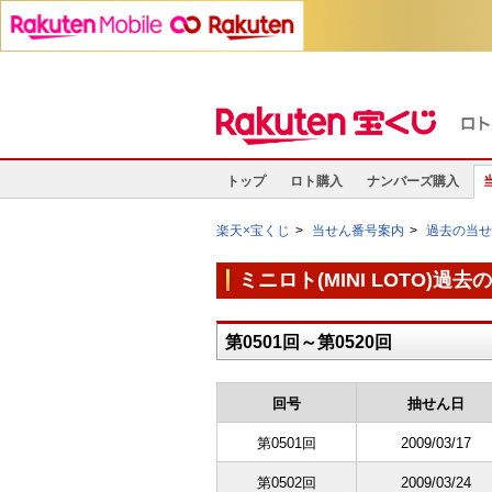
トップ
ロト購入
ナンバーズ購入
楽天×宝くじ
当せん番号案内
過去の当
ミニロト(MINI LOTO)
第0501回～第0520回
回号
抽せん日
第0501回
2009/03/17
第0502回
2009/03/24