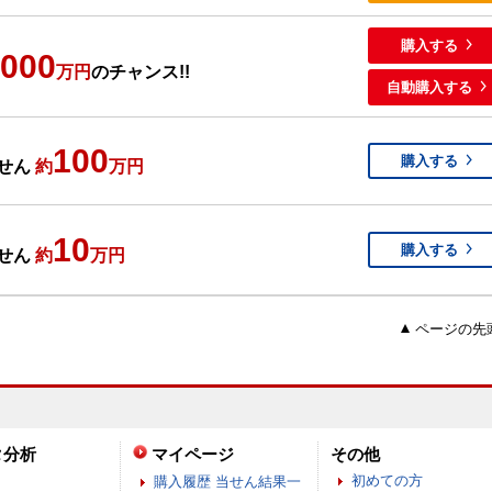
購入する
,000
万円
のチャンス!!
自動購入する
100
購入する
せん
約
万円
10
購入する
せん
約
万円
ページの先
タ分析
マイページ
その他
初めての方
購入履歴 当せん結果一