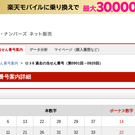
当せん番号案内
データ分析
マイページ（購入履歴など）
せん番号案内
ロト6 過去の当せん番号（第0901回－0920回）
ん番号案内詳細
本数字
ボーナス数字
6
13
22
28
29
37
14
11
21
26
31
32
33
22