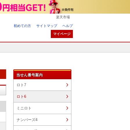
楽天市場
初めての方
サイトマップ
ヘルプ
マイページ
当せん番号案内
ロト7
ロト6
ミニロト
ナンバーズ4