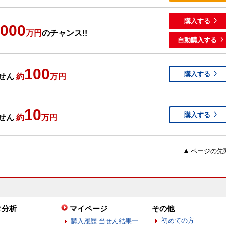
購入する
,000
万円
のチャンス!!
自動購入する
100
購入する
せん
約
万円
10
購入する
せん
約
万円
ページの先
タ分析
マイページ
その他
初めての方
購入履歴 当せん結果一