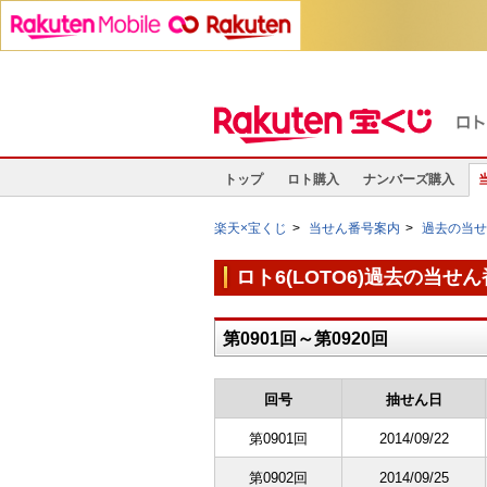
トップ
ロト購入
ナンバーズ購入
楽天×宝くじ
当せん番号案内
過去の当
ロト6(LOTO6)過去の当せ
第0901回～第0920回
回号
抽せん日
第0901回
2014/09/22
第0902回
2014/09/25