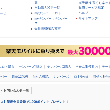
覧
楽天銀行 宝くじネッ
販売サービス規定
自動購入設定一覧
ト
ヘルプ
myナンバー：ロト
ーズ
サイトマップ
myナンバー：ナンバー
ズ
会員情報確認/変更
ニロト購入
ナンバーズ4購入
ナンバーズ3購入
当せん番号案内
デー
ーバー
最高12億円
当せん確認
ナンバーズ
ロト6分析
当せん番号
お問い合わせ一覧
リームス】新規会員登録で1,000ポイントプレゼント！