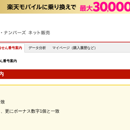
当せん番号案内
データ分析
マイページ（購入履歴など）
せん番号案内
内
一致
し、更にボーナス数字1個と一致