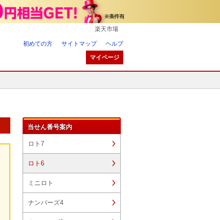
楽天市場
初めての方
サイトマップ
ヘルプ
マイページ
当せん番号案内
ロト7
ロト6
ミニロト
ナンバーズ4