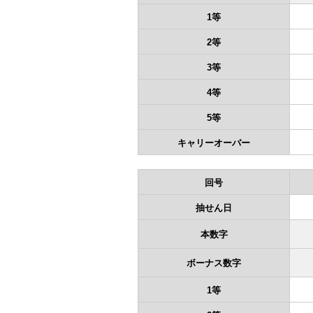
1等
2等
3等
4等
5等
キャリーオーバー
回号
抽せん日
本数字
ボーナス数字
1等