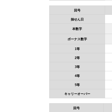
回号
抽せん日
本数字
ボーナス数字
1等
2等
3等
4等
5等
キャリーオーバー
回号