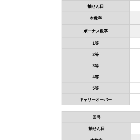
抽せん日
本数字
ボーナス数字
1等
2等
3等
4等
5等
キャリーオーバー
回号
抽せん日