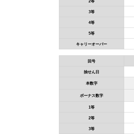
2等
3等
4等
5等
キャリーオーバー
回号
抽せん日
本数字
ボーナス数字
1等
2等
3等