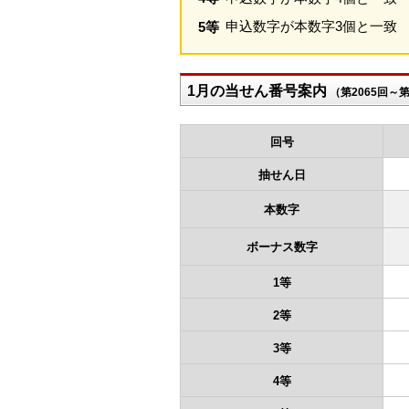
申込数字が本数字3個と一致
5等
1月の当せん番号案内
（第2065回～第
回号
抽せん日
本数字
ボーナス数字
1等
2等
3等
4等